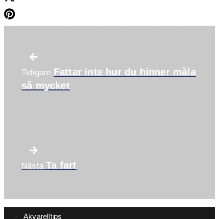
Fattar inte hur du hinner måla
Tidigare
så mycket
Ta fart
Nästa
Akvarelltips