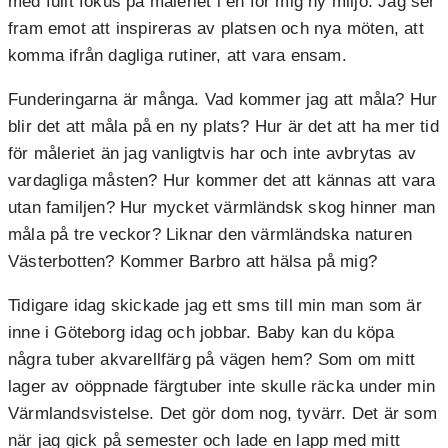
med fullt fokus på måleriet i en för mig ny miljö. Jag ser
fram emot att inspireras av platsen och nya möten, att
komma ifrån dagliga rutiner, att vara ensam.
Funderingarna är många. Vad kommer jag att måla? Hur
blir det att måla på en ny plats? Hur är det att ha mer tid
för måleriet än jag vanligtvis har och inte avbrytas av
vardagliga måsten? Hur kommer det att kännas att vara
utan familjen? Hur mycket värmländsk skog hinner man
måla på tre veckor? Liknar den värmländska naturen
Västerbotten? Kommer Barbro att hälsa på mig?
Tidigare idag skickade jag ett sms till min man som är
inne i Göteborg idag och jobbar. Baby kan du köpa
några tuber akvarellfärg på vägen hem? Som om mitt
lager av oöppnade färgtuber inte skulle räcka under min
Värmlandsvistelse. Det gör dom nog, tyvärr. Det är som
när jag gick på semester och lade en lapp med mitt