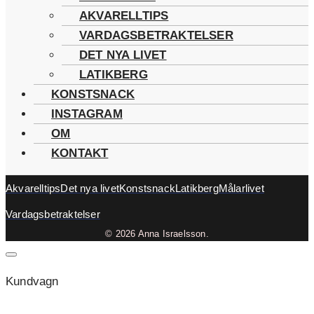
AKVARELLTIPS
VARDAGSBETRAKTELSER
DET NYA LIVET
LATIKBERG
KONSTSNACK
INSTAGRAM
OM
KONTAKT
Akvarelltips
Det nya livet
Konstsnack
Latikberg
Målarlivet
Vardagsbetraktelser
© 2026 Anna Israelsson.
Kundvagn